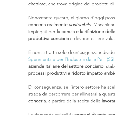
circolare
, che trova origine dai prodotti di
Nonostante questo, al giorno d’oggi possia
conceria realmente 
sostenibile
. Macchinari
impiegati per 
la concia e la rifinizione delle
produttiva conciaria
 e devono essere valuta
E non si tratta solo di un’esigenza individu
Sperimentale per l’Industria delle Pelli (SSI
aziende italiane del settore conciario
, stab
processi produttivi a ridotto impatto ambi
Di conseguenza, se l’intero settore ha sce
strada da percorrere per allinearsi a quest
conceria
, a partire dalla scelta delle 
lavoraz
La domanda quindi è: 
come si diventa una