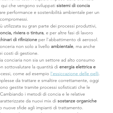
 qui che vengono sviluppati 
sistemi di concia 
are performance e sostenibilità ambientale per un 
a compromessi.
ù utilizzata su gran parte dei processi produttivi, 
oncia, riviera o tintura
, e per altre fasi di lavoro 
inari di rifinizione 
per l'abbattimento di aerosol. 
onceria non solo a livello 
ambientale
, ma anche 
ei costi di gestione.
ria conciaria non sia un settore ad alto consumo 
sottovalutare la quantità di 
energia elettrica e 
processi, come ad esempio 
l’essiccazione delle pelli
.
lesse da trattare e smaltire correttamente, oggi 
no gestite tramite processi sofisticati che le 
ambiando i metodi di concia e le relative 
aratterizzate da nuovi mix di 
sostanze organiche 
o nuove sfide agli impianti di trattamento.