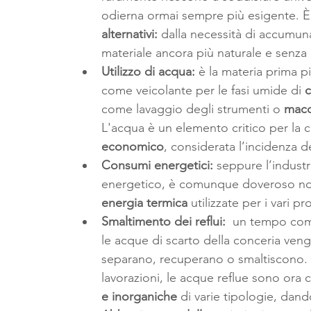
odierna ormai sempre più esigente. È
alternativi: 
dalla necessità di accumun
materiale ancora più naturale e senz
Utilizzo di acqua:
 è la materia prima pi
come veicolante per le fasi umide di 
c
come lavaggio degli strumenti o 
macch
L'acqua è un elemento critico per la c
economico
, considerata l’incidenza d
Consumi energetici:
 seppure l’indust
energetico, è comunque doveroso non 
energia termica
 utilizzate per i vari 
Smaltimento dei reflui: 
 un tempo comp
le acque di scarto della conceria vengo
separano, recuperano o smaltiscono. C
lavorazioni, le acque reflue sono ora c
e inorganiche
 di varie tipologie, dand