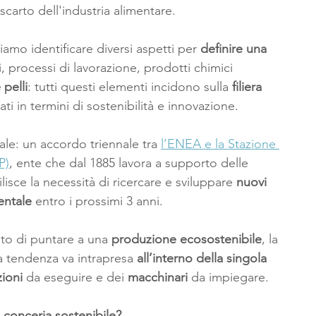
 scarto dell'industria alimentare.
mo identificare diversi aspetti per 
definire una 
, processi di lavorazione, prodotti chimici 
 pelli
: tutti questi elementi incidono sulla 
filiera 
ti in termini di sostenibilità e innovazione.
ale: un accordo triennale tra 
l’ENEA e la Stazione 
P)
, ente che dal 1885 lavora a supporto delle 
ilisce la necessità di ricercare e sviluppare 
nuovi 
entale
 entro i prossimi 3 anni.
lto di puntare a una 
produzione ecosostenibile
, la 
a tendenza va intrapresa 
all’interno della singola 
ioni 
da eseguire e dei 
macchinari 
da impiegare. 
 conceria sostenibile?