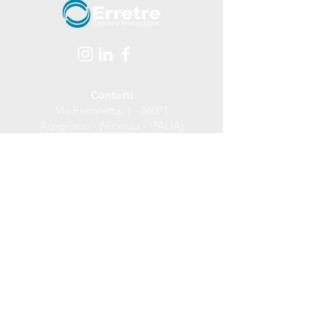
Contatti
Via Ferraretta, 1 - 36071
Arzignano - (Vicenza - ITALIA)
tel.
+39 0444 478312
Email:
info@erretre.com