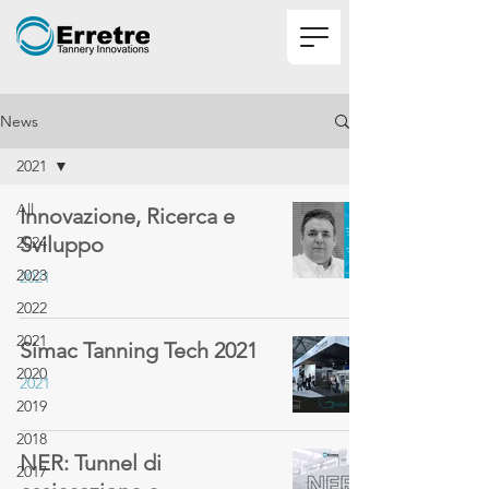
News
2021
All
Innovazione, Ricerca e
Sviluppo
2024
2023
2021
2022
2021
Simac Tanning Tech 2021
2020
2021
2019
2018
NER: Tunnel di
2017