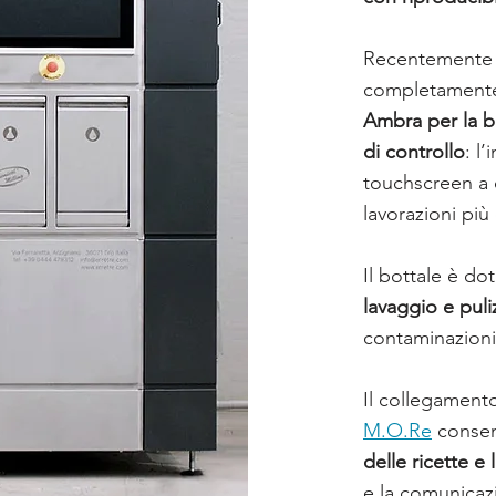
Recentemente r
completamente 
Ambra per la b
di controllo
: l
touchscreen a c
lavorazioni pi
Il bottale è do
lavaggio e puli
contaminazioni
Il collegament
M.O.Re
consent
delle ricette e 
e la comunicazio