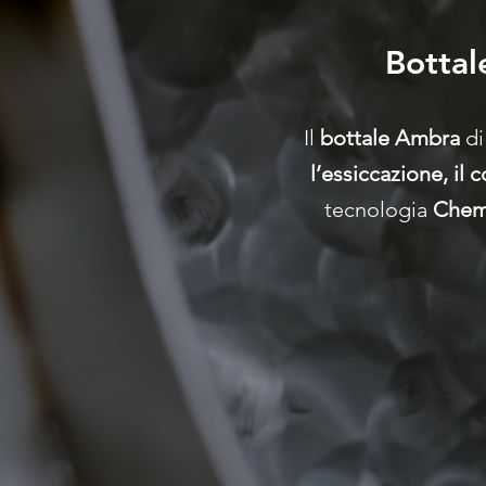
Bottal
Il
bottale Ambra
di
l’essiccazione, il
tecnologia
Chemi