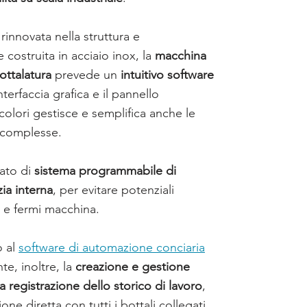
innovata nella struttura e
costruita in acciaio inox, la
macchina
ottalatura
prevede un
intuitivo software
’interfaccia grafica e il pannello
olori gestisce e semplifica anche le
ù complesse.
tato di
sistema programmabile di
zia interna
, per evitare potenziali
 e fermi macchina.
o al
software di automazione conciaria
e, inoltre, la
creazione e gestione
la registrazione dello storico di lavoro
,
ne diretta con tutti i bottali collegati.