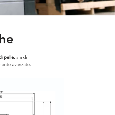
che
di pelle
, sia di
amente avanzate.