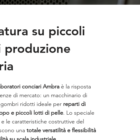
atura su piccoli
di produzione
ria
aboratori conciari Ambra
è la risposta
genze di mercato: un macchinario di
ngombri ridotti ideale per
reparti di
po e piccoli lotti di pelle
. Lo speciale
 le caratteristiche costruttive del
iscono una
totale versatilità e flessibilità
ità su scala industriale
.