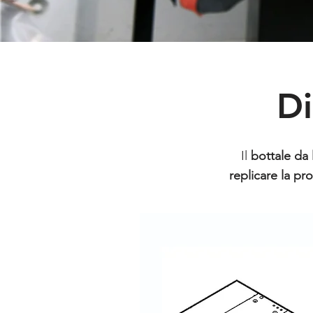
Di
Il
bottale da
replicare la pr