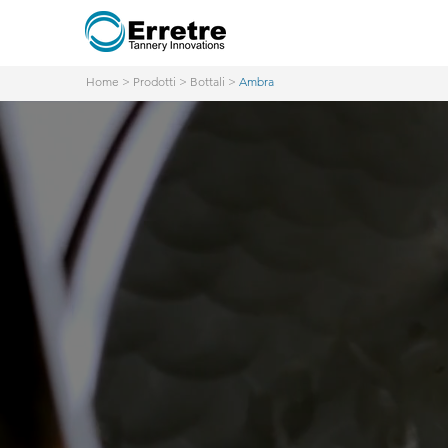
Home
>
Prodotti
>
Bottali
>
Ambra