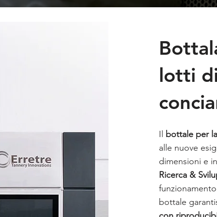
Bottal
lotti 
concia
Il
bottale per l
alle nuove esi
dimensioni e i
Ricerca & Svilup
funzionamento e
bottale garant
con riproducibil