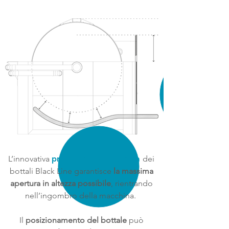
L’innovativa
protezione di sicurezza
dei
bottali Black Line garantisce
la massima
apertura in altezza possibile
, rientrando
nell’ingombro della macchina.
Il
posizionamento del bottale
può