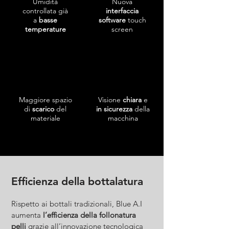
Umidità
Nuova
controllata già
interfaccia
a
basse
software
touch
temperature
screen
Maggiore spazio
Visione
chiara
e
di
scarico
del
in sicurezza
della
materiale
macchina
Efficienza della bottalatura
Rispetto ai bottali tradizionali, Blue A.I
aumenta
l’efficienza della follonatura
pelli
grazie all’innovazione tecnologica