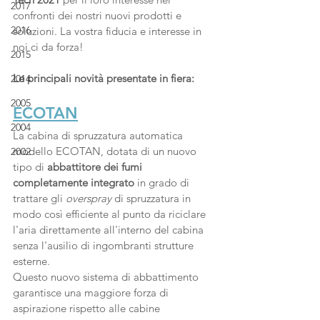
2017
confronti dei nostri nuovi prodotti e 
2016
soluzioni. La vostra fiducia e interesse in 
noi ci da forza!
2015
Le principali novità presentate in fiera:
2014
2005
ECOTAN
2004
La cabina di spruzzatura automatica 
modello ECOTAN, dotata di un nuovo 
2002
tipo di 
abbattitore dei fumi 
completamente integrato
 in grado di 
trattare gli 
overspray 
di spruzzatura in 
modo così efficiente al punto da riciclare 
l'aria direttamente all'interno del cabina 
senza l'ausilio di ingombranti strutture 
esterne. 
Questo nuovo sistema di abbattimento 
garantisce una maggiore forza di 
aspirazione rispetto alle cabine 