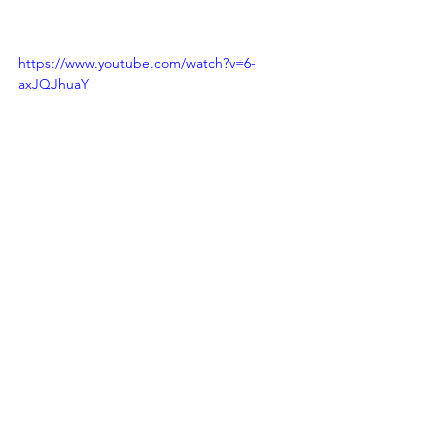
https://www.youtube.com/watch?v=6-
axJQJhuaY
https://visit.simactanningtech.it/erretre-
ita.html
Ecotan
Fairs and exhibitions
simactanningtech
2021