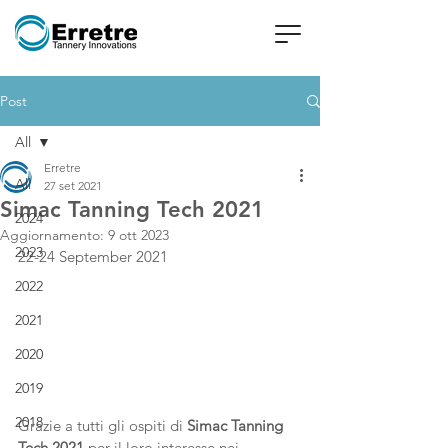
Post
All
Erretre
All
27 set 2021
Simac Tanning Tech 2021
2024
Aggiornamento:
9 ott 2023
2023
22-24 September 2021
2022
2021
2020
2019
2018
Grazie a tutti gli ospiti di 
Simac Tanning 
Tech 2021
 per il loro interesse nei 