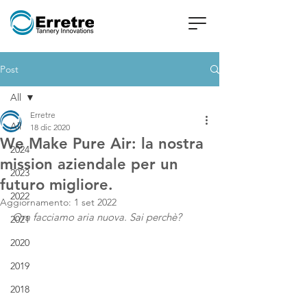
Post
All
Erretre
All
18 dic 2020
We Make Pure Air: la nostra
2024
mission aziendale per un
2023
futuro migliore.
2022
Aggiornamento:
1 set 2022
Ora facciamo aria nuova. Sai perchè?
2021
2020
2019
2018