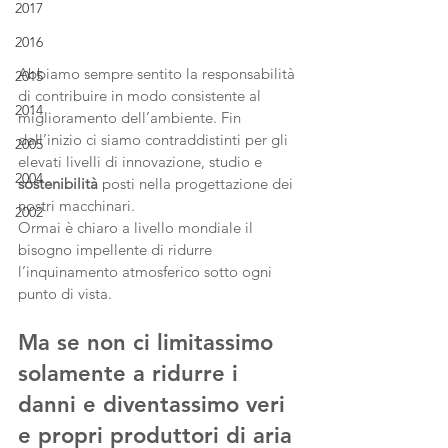
2017
2016
Abbiamo sempre sentito la responsabilità 
2015
di contribuire in modo consistente al 
2014
miglioramento dell’ambiente. Fin 
dall’inizio ci siamo contraddistinti per gli 
2005
elevati livelli di innovazione, studio e 
2004
sostenibilità
 posti nella progettazione dei 
nostri macchinari. 
2002
Ormai è chiaro a livello mondiale il 
bisogno impellente di ridurre 
l’inquinamento atmosferico sotto ogni 
punto di vista. 
Ma se non ci limitassimo 
solamente a ridurre i 
danni e diventassimo veri 
e propri produttori di aria 