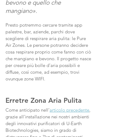
bevono e quello che 
mangiano».
Presto potremmo cercare tramite app 
palestre, bar, aziende, parchi dove 
scegliere di respirare aria pulita: le Pure 
Air Zones. Le persone potranno decidere 
cosa respirare proprio come fanno con ciò 
che mangiano e bevono. Il progetto nasce 
per creare più bolle d’aria possibili e 
diffuse, così come, ad esempio, trovi 
ovunque zone WIFI.
Erretre Zona Aria Pulita
Come anticipato nell’
articolo precedente
, 
grazie all’installazione nei nostri ambienti 
degli innovativi purificatori di U-Earth 
Biotechnologies, siamo in grado di 
distruggere fino a 7kg di contaminanti 