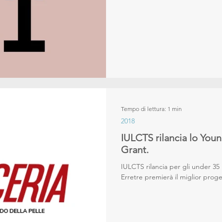
Tempo di lettura: 1 min
2018
IULCTS rilancia lo You
Grant.
IULCTS rilancia per gli under 35
Erretre premierà il miglior proge