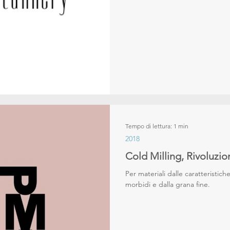
Tempo di lettura: 1 min
2018
Cold Milling, Rivoluzio
Per materiali dalle caratteristic
morbidi e dalla grana fine.