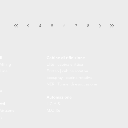
4
5
6
7
8
li
Cabine di rifinizione
Milling
Elitè | cabina ellittica
 Line
Ecotan | cabina rotativa
Ecospray | cabina rotativa
NER | Tunnel di essiccazione
a
Automazione
tti
L.C.A.S.
Air Zone
M.O.Re
cy