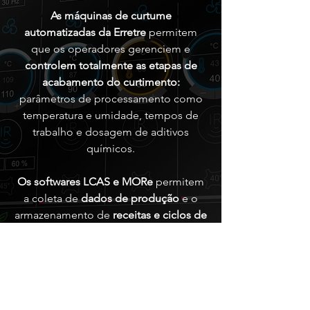
As máquinas de curtume
automatizadas da Erretre
permitem
que os operadores gerenciem e
controlem totalmente as etapas de
acabamento do curtimento:
parâmetros de processamento como
temperatura e umidade, tempos de
trabalho e dosagem de aditivos
químicos.
Os softwares LCAS e MORe
permitem
a coleta de
dados de produção
e o
armazenamento de
receitas e ciclos de
trabalho
, com o objetivo de garantir
resultados de alta qualidade e
consistentemente altos,
otimizando a
organização do trabalho no curtume.